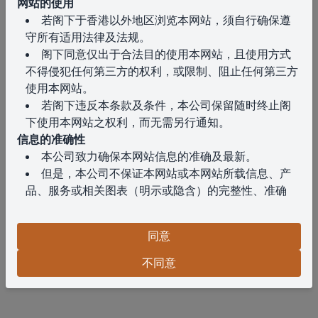
网站的使用
若阁下于香港以外地区浏览本网站，须自行确保遵
守所有适用法律及法规。
阁下同意仅出于合法目的使用本网站，且使用方式
不得侵犯任何第三方的权利，或限制、阻止任何第三方
使用本网站。
若阁下违反本条款及条件，本公司保留随时终止阁
下使用本网站之权利，而无需另行通知。
信息的准确性
本公司致力确保本网站信息的准确及最新。
但是，本公司不保证本网站或本网站所载信息、产
品、服务或相关图表（明示或隐含）的完整性、准确
性、可靠性、适用性或可用性。
阁下对此类信息的依赖须完全自行承担风险。
同意
免责声明
在法律允许的最大范围内，对于因使用本网站或其
不同意
内容而引起与之相关的任何损失或损害（无论是直接、
间接、后果性或其他），本公司概不承担责任。
知识产权