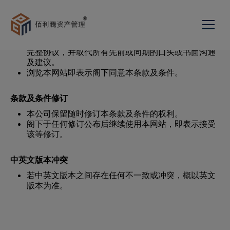
本条款及条件受香港法律管辖。
完整协议
本条款及条件构成阁下与本公司之间就使用本网站的
完整协议，并取代所有先前或同期的口头或书面沟通
关于我们
及建议。
浏览本网站即表示阁下同意本条款及条件。
发展历程
服务项目
条款及条件修订
投资组合管理
新闻与活动
我们的团队
本公司保留随时修订本条款及条件的权利。
阁下于任何修订公布后继续使用本网站，即表示接受
联络我们
私募股权与企业顾问
使命宣言与理念
该等修订。
加入我们
投资顾问
中英文版本冲突
网页
若中英文版本之间存在任何不一致或冲突，概以英文
家族传承顾问
版本为准。
佰利腾资产管理新加坡有
简
限公司