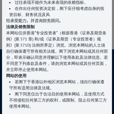
过往表现不能作为未来表现的依赖指标。
活动
在作出任何投资决定前，阁下应仔细考虑自身的投
佰利腾资产管理香港与睿智投资联合举办”通胀
资目标、财务状况及风
与汇率”主题圆桌交流会
险承受能力，并咨询财务顾问。
2026年6月11日
法律及销售限制
本网站仅供香港“专业投资者“（根据香港《证券及期货条
例》
(
第
571
章
)
和
/
或《证券及期货（专业投资者）规
则》
(
第
571D)
法例所界定）浏览。浏览本网站的人士须
自行确保遵守所有相关法规。阁下浏览本网站或其任何部
分，即表示确认同意并理解以下使用条款及法律信息。若
不同意下列条款及条件，请勿浏览本网站或其任何页面，
并立即停止使用本网站。
网站的使用
与我们联系
若阁下于香港以外地区浏览本网站，须自行确保遵
守所有适用法律及法规。
+852 3504 2769
阁下同意仅出于合法目的使用本网站，且使用方式
enquiries@paragoncapital.hk
不得侵犯任何第三方的权利，或限制、阻止任何第三方
使用本网站。
若阁下违反本条款及条件，本公司保留随时终止阁