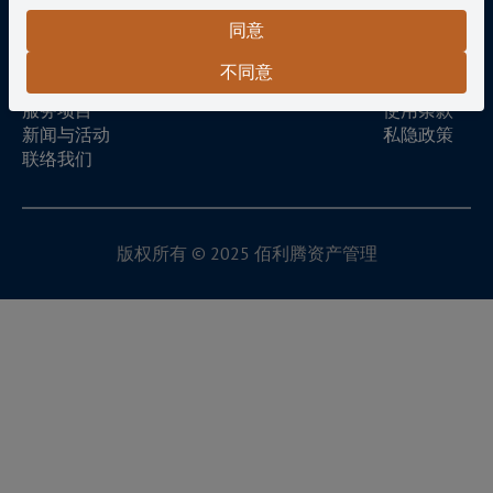
下使用本网站之权利，而无需另行通知。
同意
信息的准确性
不同意
本公司致力确保本网站信息的准确及最新。
关于我们
专业投资者
但是，本公司不保证本网站或本网站所载信息、产
服务项目
使用条款
品、服务或相关图表（明示或隐含）的完整性、准确
新闻与活动
私隐政策
性、可靠性、适用性或可用性。
联络我们
阁下对此类信息的依赖须完全自行承担风险。
免责声明
在法律允许的最大范围内，对于因使用本网站或其
版权所有 © 2025 佰利腾资产管理
内容而引起与之相关的任何损失或损害（无论是直接、
间接、后果性或其他），本公司概不承担责任。
知识产权
本网站内容受版权保护。
未经本公司事先书面同意，不得另行复制、修改、
分发或重新发布本网站任何内容。
私隐政策
本公司致力保障阁下的隐私。
本公司的私隐政策阐述了本公司如何收集、使用及