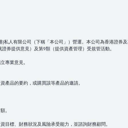
留言*
2室
香港)私人有限公司（下稱「本公司」）營運。本公司為香港證券
類（就證券提供意見）及第9類（提供資產管理）受規管活動。
獨立專業意見。
投資產品的要約，或購買該等產品的邀請。
。
金額。
投資目標、財務狀況及風險承受能力，並諮詢財務顧問。