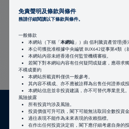
阿爾法收益
免責聲明及條款與條件
務請仔細閱讀以下條款與條件。
公司地址
一般條款
香港中環夏慤道10號長江集團中心二期西座330
本網站（下稱「
本網站
」）由 佰利騰資產管理(
聯絡我們
本公司獲批准根據中央編號 BUX642從事第4
本網站內容未經香港任何監管機構審核。
電話：+852 3504 2769
若閣下對本網站內容有任何疑問或疑慮，應尋求
電郵：
enquiries@paragoncapital.hk
不構成要約
本網站所載資料僅供一般參考。
其內容不構成、亦不應被詮釋為出售任何證券或
本網站信息並非投資建議，亦不可替代專業意見
風險
披露
所有投資均涉及風險。
關於我們
服務項目
新聞與活動
聯絡我們
投資價值可升可跌，閣下可能無法取回全數投資
過往表現不能作為未來表現的依賴指標。
在作出任何投資決定前，閣下應仔細考慮自身的