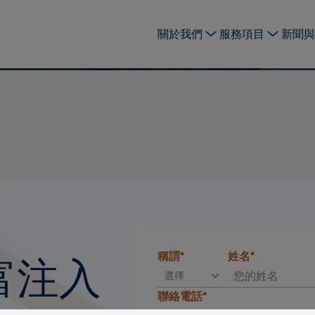
關於我們
服務項目
新聞與
富注入
稱謂*
姓名*
選擇
聯絡電話*