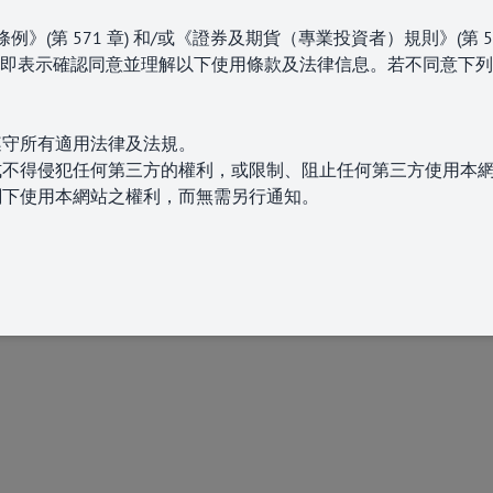
(第 571 章)
和/或《證券及期貨（專業投資者）規則》(第 5
即表示確認同意並理解以下使用條款及法律信息。若不同意下列
+852 3504 276
遵守所有適用法律及法規。
版權所有 © 2025 佰利騰資產管理
式不得侵犯任何第三方的權利，或限制、阻止任何第三方使用本
閣下使用本網站之權利，而無需另行通知。
產品、服務或相關圖表（明示或隱含）的完整性、準確性、可靠
其內容而引起與之相關的任何損失或損害（無論是直接、間接、
、分發或重新發佈本網站任何內容。