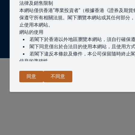
法律及銷售限制
本網站僅供香港“專業投資者“（根據香港《證券及期貨條例》
保遵守所有相關法規。閣下瀏覽本網站或其任何部分，
止使用本網站。
網站的使用
若閣下於香港以外地區瀏覽本網站，須自行確保
閣下同意僅出於合法目的使用本網站，且使用方
若閣下違反本條款及條件，本公司保留隨時終止
信息的準確性
本公司致力確保本網站信息的準確及最新。
但是，本公司不保證本網站或本網站所載信息、
同意
不同意
閣下對此類信息的依賴須完全自行承擔風險。
免責聲明
在法律允許的最大範圍內，對於因使用本網站或
知識產權
本網站內容受版權保護。
未經本公司事先書面同意，不得另行複製、修改
私隱
政策
本公司致力保障閣下的隱私。