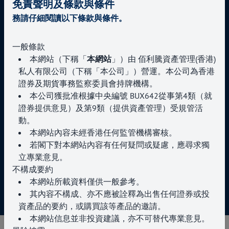
免責聲明及條款與條件
+852 3504 2769
務請仔細閱讀以下條款與條件。
enquiries@paragoncapital.hk
一般條款
本網站（下稱「
本網站
」）由 佰利騰資產管理(香港)
私人有限公司（下稱「本公司」）營運。本公司為香港
證券及期貨事務監察委員會持牌機構。
關於我們
專業投資者
本公司獲批准根據中央編號 BUX642從事第4類（就
服務項目
使用條款
證券提供意見）及第9類（提供資產管理）受規管活
新聞與活動
私隱政策
動。
聯絡我們
本網站內容未經香港任何監管機構審核。
若閣下對本網站內容有任何疑問或疑慮，應尋求獨
立專業意見。
不構成要約
版權所有 © 2025 佰利騰資產管理
本網站所載資料僅供一般參考。
其內容不構成、亦不應被詮釋為出售任何證券或投
資產品的要約，或購買該等產品的邀請。
本網站信息並非投資建議，亦不可替代專業意見。