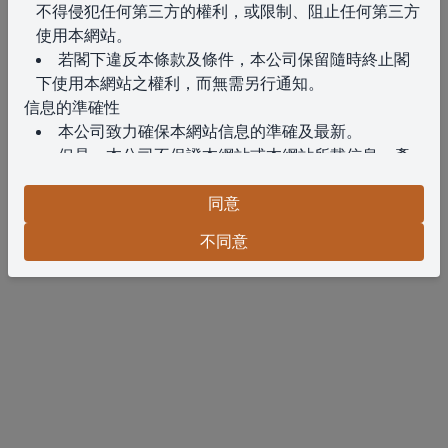
不得侵犯任何第三方的權利，或限制、阻止任何第三方
使用本網站。
若閣下違反本條款及條件，本公司保留隨時終止閣
下使用本網站之權利，而無需另行通知。
信息的準確性
本公司致力確保本網站信息的準確及最新。
但是，本公司不保證本網站或本網站所載信息、產
品、服務或相關圖表（明示或隱含）的完整性、準確
性、可靠性、適用性或可用性。
同意
閣下對此類信息的依賴須完全自行承擔風險。
不同意
免責聲明
在法律允許的最大範圍內，對於因使用本網站或其
內容而引起與之相關的任何損失或損害（無論是直接、
間接、後果性或其他），本公司概不承擔責任。
知識產權
本網站內容受版權保護。
未經本公司事先書面同意，不得另行複製、修改、
分發或重新發佈本網站任何內容。
私隱
政策