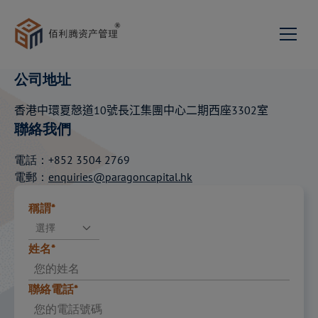
為閣下的財富注入
阿
公司地址
關於我們
香港中環夏慤道10號長江集團中心二期西座3302室
聯絡我們
發展歷程
服務項目
電話：+852 3504 2769
投資組合管理
新聞與活動
我們的團隊
電郵：
enquiries@paragoncapital.hk
聯絡我們
私募股權與企業顧問
稱謂*
使命宣言與理念
選擇
加入我們
投資顧問
姓名*
網頁
家族傳承顧問
聯絡電話*
佰利腾资产管理新加坡有
繁
限公司
電郵*