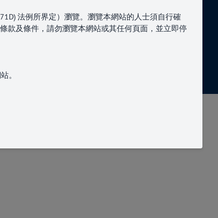
與我們聯繫
71D
)
法例所界定）瀏覽。瀏覽本網站的人士須自行確
條款及條件，請勿瀏覽本網站或其任何頁面，並立即停
9
enquiries@paragoncapital.hk
網站。
性、適用性或可用性。
後果性或其他），本公司概不承擔責任。