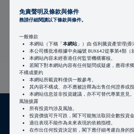
價
免責聲明及條款與條件
務請仔細閱讀以下條款與條件。
公司地址
一般條款
香港中環夏慤道10號長江集團中心二期西座330
本網站（下稱「
本網站
」）由 佰利騰資產管理(
聯絡我們
本公司獲批准根據中央編號 BUX642從事第4
本網站內容未經香港任何監管機構審核。
電話：+852 3504 2769
若閣下對本網站內容有任何疑問或疑慮，應尋求
電郵：
enquiries@paragoncapital.hk
不構成要約
本網站所載資料僅供一般參考。
其內容不構成、亦不應被詮釋為出售任何證券或
本網站信息並非投資建議，亦不可替代專業意見
風險
披露
所有投資均涉及風險。
關於我們
服務項目
新聞與活動
聯絡我們
投資價值可升可跌，閣下可能無法取回全數投資
過往表現不能作為未來表現的依賴指標。
在作出任何投資決定前，閣下應仔細考慮自身的