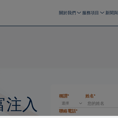
關於我們
服務項目
新聞與
富注入
稱謂*
姓名*
選擇
聯絡電話*