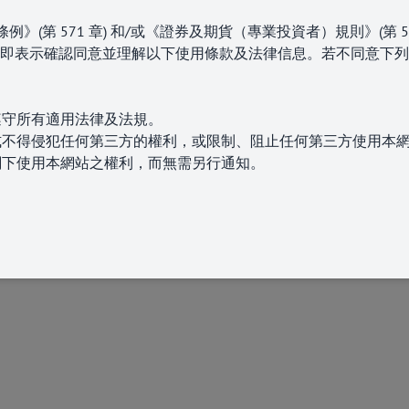
(第 571 章)
和/或《證券及期貨（專業投資者）規則》(第 5
即表示確認同意並理解以下使用條款及法律信息。若不同意下列
+852 3504 276
遵守所有適用法律及法規。
版權所有 © 2025 佰利騰資產管理
式不得侵犯任何第三方的權利，或限制、阻止任何第三方使用本
閣下使用本網站之權利，而無需另行通知。
產品、服務或相關圖表（明示或隱含）的完整性、準確性、可靠
其內容而引起與之相關的任何損失或損害（無論是直接、間接、
、分發或重新發佈本網站任何內容。