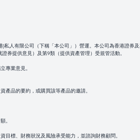
留言*
2室
香港)私人有限公司（下稱「本公司」）營運。本公司為香港證券
類（就證券提供意見）及第9類（提供資產管理）受規管活動。
獨立專業意見。
投資產品的要約，或購買該等產品的邀請。
。
金額。
投資目標、財務狀況及風險承受能力，並諮詢財務顧問。