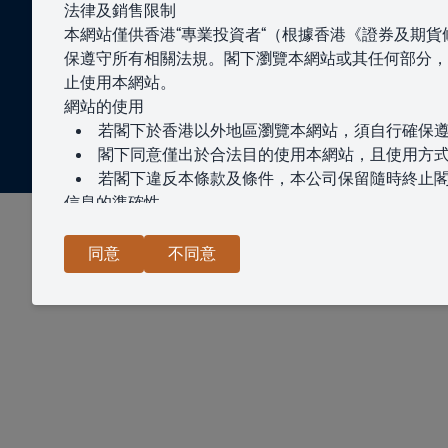
法律及銷售限制
本網站僅供香港“專業投資者“（根據香港《證券及期貨條例》
保遵守所有相關法規。閣下瀏覽本網站或其任何部分，
止使用本網站。
網站的使用
若閣下於香港以外地區瀏覽本網站，須自行確保
閣下同意僅出於合法目的使用本網站，且使用方
若閣下違反本條款及條件，本公司保留隨時終止
信息的準確性
本公司致力確保本網站信息的準確及最新。
但是，本公司不保證本網站或本網站所載信息、
同意
不同意
閣下對此類信息的依賴須完全自行承擔風險。
免責聲明
在法律允許的最大範圍內，對於因使用本網站或
知識產權
本網站內容受版權保護。
未經本公司事先書面同意，不得另行複製、修改
私隱
政策
本公司致力保障閣下的隱私。