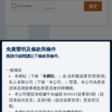
提交
免責聲明及條款與條件
務請仔細閱讀以下條款與條件。
與我們聯繫
一般條款
本網站（下稱「
本網站
」）由 佰利騰資產管理(香港)
+852 3504 2769
私人有限公司（下稱「本公司」）營運。本公司為香港
enquiries@paragoncapital.hk
證券及期貨事務監察委員會持牌機構。
本公司獲批准根據中央編號 BUX642從事第4類（就
證券提供意見）及第9類（提供資產管理）受規管活
動。
本網站內容未經香港任何監管機構審核。