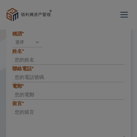
電話：+852 3504 2769
電郵：
enquiries@paragoncapital.hk
關於我們
稱謂*
選擇
發展歷程
服務項目
姓名*
投資組合管理
新聞與活動
我們的團隊
聯絡電話*
聯絡我們
私募股權與企業顧問
使命宣言與理念
電郵*
加入我們
投資顧問
網頁
留言*
家族傳承顧問
佰利腾资产管理新加坡有
繁
限公司