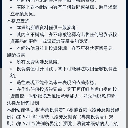
若閣下對本網站內容有任何疑問或疑慮，應尋求獨
關於我們
專業投資者
立專業意見。
服務項目
使用條款
不構成要約
新聞與活動
私隱政策
本網站所載資料僅供一般參考。
聯絡我們
其內容不構成、亦不應被詮釋為出售任何證券或投
資產品的要約，或購買該等產品的邀請。
本網站信息並非投資建議，亦不可替代專業意見。
風險
披露
版權所有 © 2025 佰利騰資產管理
所有投資均涉及風險。
投資價值可升可跌，閣下可能無法取回全數投資金
額。
過往表現不能作為未來表現的依賴指標。
在作出任何投資決定前，閣下應仔細考慮自身的投
資目標、財務狀況及風險承受能力，並諮詢財務顧問。
法律及銷售限制
本網站僅供香港“專業投資者“（根據香港《證券及期貨條
例》(第 571 章)
和/或《證券及期貨（專業投資者）規
則》(第 571D
)
法例所界定）瀏覽。瀏覽本網站的人士須