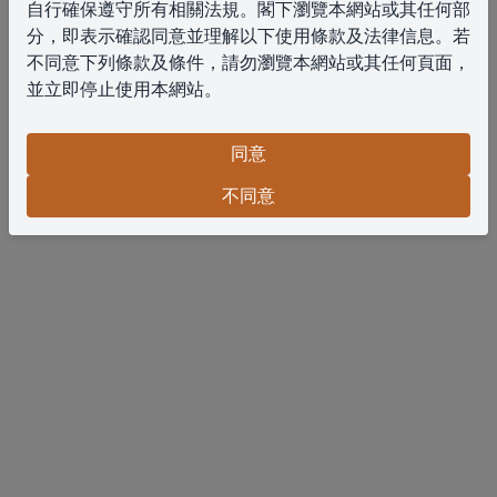
自行確保遵守所有相關法規。閣下瀏覽本網站或其任何部
分，即表示確認同意並理解以下使用條款及法律信息。若
不同意下列條款及條件，請勿瀏覽本網站或其任何頁面，
並立即停止使用本網站。
網站的使用
若閣下於香港以外地區瀏覽本網站，須自行確保遵
同意
守所有適用法律及法規。
閣下同意僅出於合法目的使用本網站，且使用方式
不同意
不得侵犯任何第三方的權利，或限制、阻止任何第三方
使用本網站。
若閣下違反本條款及條件，本公司保留隨時終止閣
下使用本網站之權利，而無需另行通知。
信息的準確性
本公司致力確保本網站信息的準確及最新。
但是，本公司不保證本網站或本網站所載信息、產
品、服務或相關圖表（明示或隱含）的完整性、準確
性、可靠性、適用性或可用性。
閣下對此類信息的依賴須完全自行承擔風險。
免責聲明